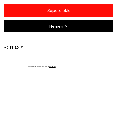
Sepete ekle
Hemen Al
© 2035 by Business Name. Built on
Wix Studio