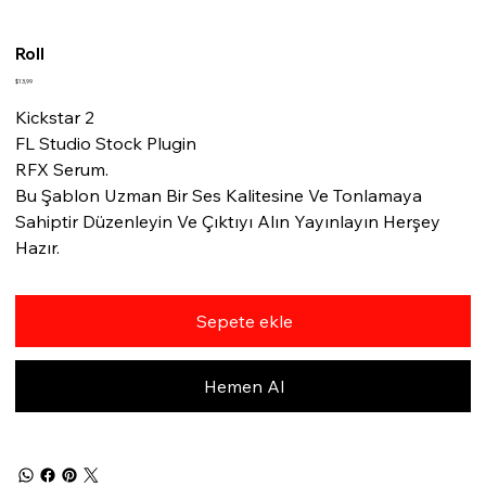
Roll
Fiyat
$13,99
Kickstar 2
FL Studio Stock Plugin
RFX Serum.
Bu Şablon Uzman Bir Ses Kalitesine Ve Tonlamaya
Sahiptir Düzenleyin Ve Çıktıyı Alın Yayınlayın Herşey
Hazır.
Sepete ekle
Hemen Al